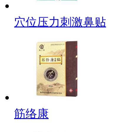
穴位压力刺激鼻贴
筋络康