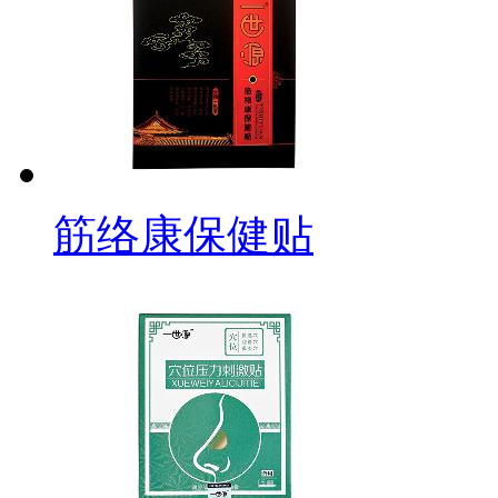
筋络康保健贴